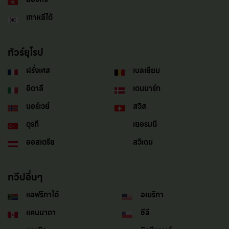
เกาหลีใต้
ทัวร์ยุโรป
ฝรั่งเศส
เบลเยียม
อิตาลี
เดนมาร์ก
นอร์เวย์
สวิส
ตุรกี
เยอรมนี
ออสเตรีย
สวีเดน
ทวีปอื่นๆ
แอฟริกาใต้
อเมริกา
แคนนาดา
ชีลี