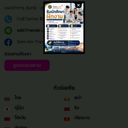
เวลาทำการ จันทร์ - ศุกร์ : 08.30 – 17.30
Call Center
02 183 6124
add Friends
LINE official
Siam Am Travel & Tour
ร่วมงานกับเรา
ดูตำแหน่งงาน
ทัวร์เอเชีย
ไทย
พม่า
ญี่ปุ่น
จีน
ใต้หวัน
เวียดนาม
ฮ่องกง