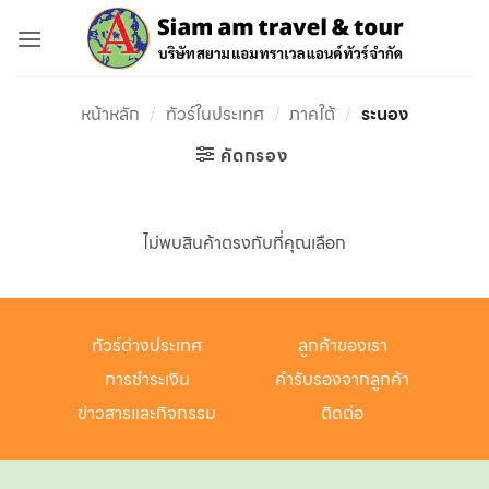
ข้าม
ไป
ยัง
เนื้อหา
หน้าหลัก
/
ทัวร์ในประเทศ
/
ภาคใต้
/
ระนอง
คัดกรอง
ไม่พบสินค้าตรงกับที่คุณเลือก
ทัวร์ต่างประเทศ
ลูกค้าของเรา
การชำระเงิน
คำรับรองจากลูกค้า
ข่าวสารและกิจกรรม
ติดต่อ