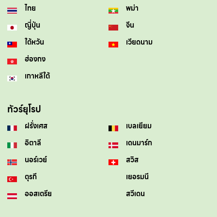
ไทย
พม่า
ญี่ปุ่น
จีน
ใต้หวัน
เวียดนาม
ฮ่องกง
เกาหลีใต้
ทัวร์ยุโรป
ฝรั่งเศส
เบลเยียม
อิตาลี
เดนมาร์ก
นอร์เวย์
สวิส
ตุรกี
เยอรมนี
ออสเตรีย
สวีเดน