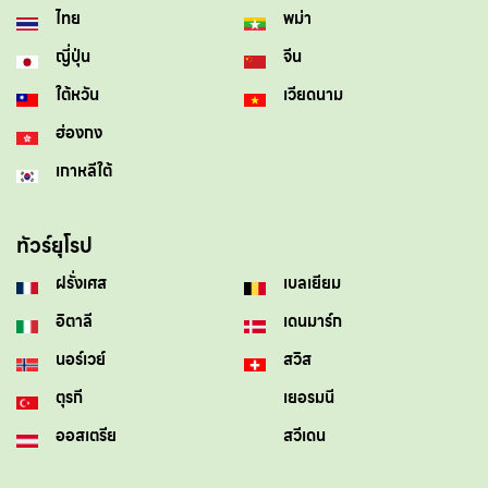
ไทย
พม่า
ญี่ปุ่น
จีน
ใต้หวัน
เวียดนาม
ฮ่องกง
เกาหลีใต้
ทัวร์ยุโรป
ฝรั่งเศส
เบลเยียม
อิตาลี
เดนมาร์ก
นอร์เวย์
สวิส
ตุรกี
เยอรมนี
ออสเตรีย
สวีเดน