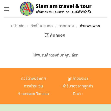
ข้าม
ไป
ยัง
เนื้อหา
หน้าหลัก
/
ทัวร์ในประเทศ
/
ภาคกลาง
/
กำแพงเพชร
คัดกรอง
ไม่พบสินค้าตรงกับที่คุณเลือก
ทัวร์ต่างประเทศ
ลูกค้าของเรา
การชำระเงิน
คำรับรองจากลูกค้า
ข่าวสารและกิจกรรม
ติดต่อ