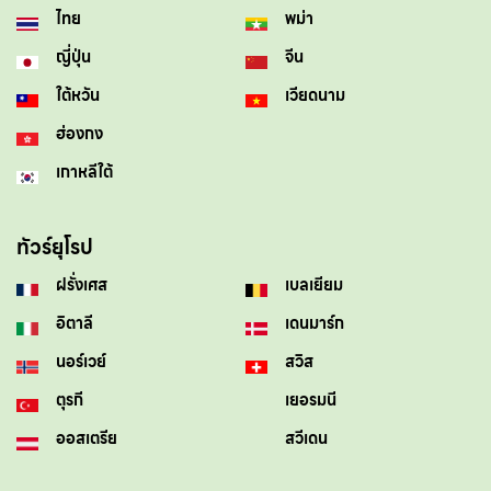
ไทย
พม่า
ญี่ปุ่น
จีน
ใต้หวัน
เวียดนาม
ฮ่องกง
เกาหลีใต้
ทัวร์ยุโรป
ฝรั่งเศส
เบลเยียม
อิตาลี
เดนมาร์ก
นอร์เวย์
สวิส
ตุรกี
เยอรมนี
ออสเตรีย
สวีเดน