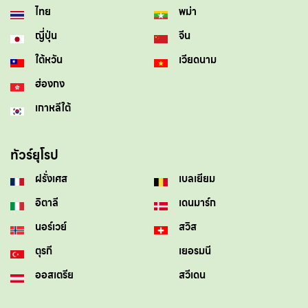
ไทย
พม่า
ญี่ปุ่น
จีน
ใต้หวัน
เวียดนาม
ฮ่องกง
เกาหลีใต้
ทัวร์ยุโรป
ฝรั่งเศส
เบลเยียม
อิตาลี
เดนมาร์ก
นอร์เวย์
สวิส
ตุรกี
เยอรมนี
ออสเตรีย
สวีเดน