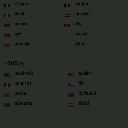
ฝรั่งเศส
เบลเยียม
อิตาลี
เดนมาร์ก
นอร์เวย์
สวิส
ตุรกี
เยอรมนี
ออสเตรีย
สวีเดน
ทวีปอื่นๆ
แอฟริกาใต้
อเมริกา
แคนนาดา
ชีลี
บราซิล
นิวซีแลนด์
ออสเตเลีย
อียิปต์