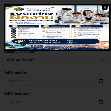
อีเมล*
เบอร์โทรศัพท์*
จุดประสงค์การติดต่อ*
วันที่ Check in*
วันที่ Check out*