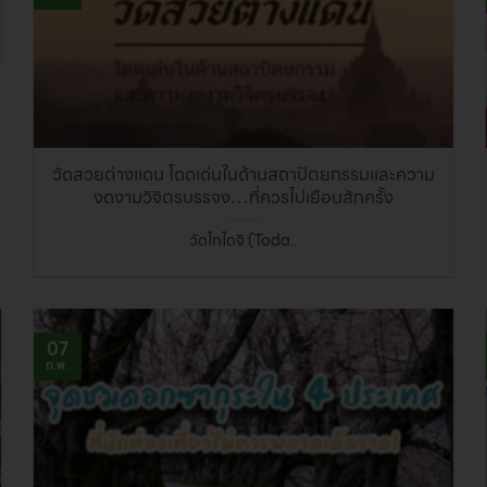
วัดสวยต่างแดน โดดเด่นในด้านสถาปัตยกรรมและความ
งดงามวิจิตรบรรจง…ที่ควรไปเยือนสักครั้ง
วัดโทไดจิ (Toda..
07
ก.พ.