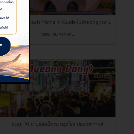
7 ร้านอาหารแนะนำ Michelin Guide ในจังหวัดอุดรธานี
สยามแอม ทราเวล ..
06
ต.ค.
ตะลุย 10 ย่านช้ออปื้ง ณ กรุงโซล ประเทศเกาหลี