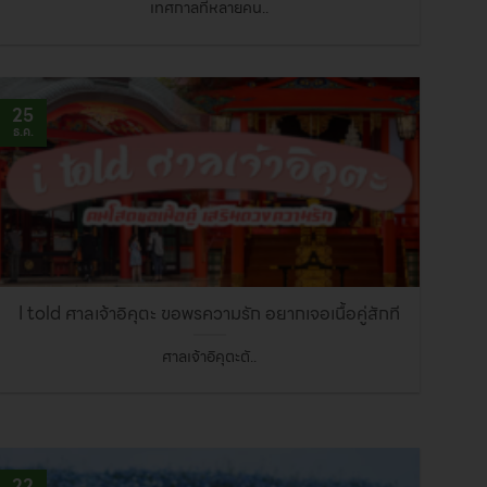
เทศกาลที่หลายคน..
25
ธ.ค.
I told ศาลเจ้าอิคุตะ ขอพรความรัก อยากเจอเนื้อคู่สักที
ศาลเจ้าอิคุตะตั..
22