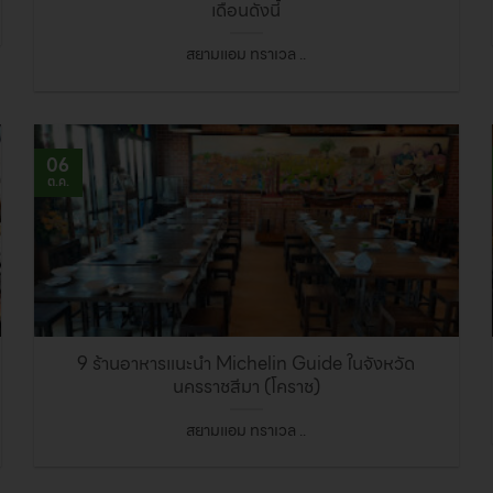
เดือนดังนี้
สยามแอม ทราเวล ..
06
ต.ค.
9 ร้านอาหารแนะนำ Michelin Guide ในจังหวัด
นครราชสีมา (โคราช)
สยามแอม ทราเวล ..