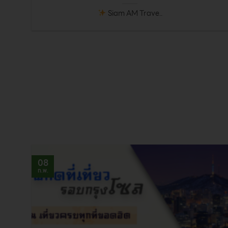
Siam AM Trave..
08
ก.พ.