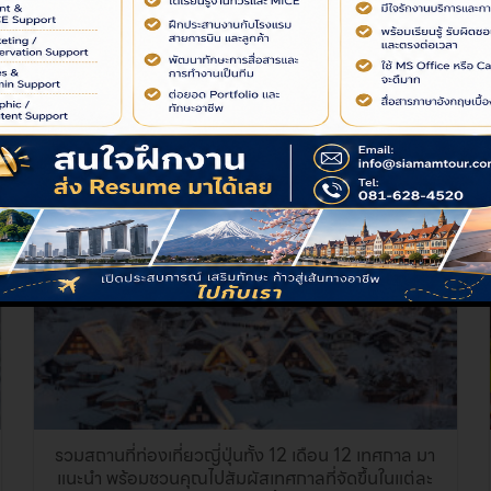
เทศกาลประดับไฟสุดอลังการ Nabana no sato
Illumination ที่ยิ่งใหญ่ของญี่ปุ่น
Nabana no sato ..
06
ต.ค.
รวมสถานที่ท่องเที่ยวญี่ปุ่นทั้ง 12 เดือน 12 เทศกาล มา
แนะนำ พร้อมชวนคุณไปสัมผัสเทศกาลที่จัดขึ้นในแต่ละ