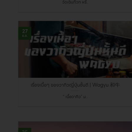
วัดเฉินก๊วก หรื..
27
ธ.ค.
เรื่องเนื้อๆ ของวากิวญี่ปุ่นชั้นดี | Wagyu 和牛
“ เนื้อวากิว” ม..