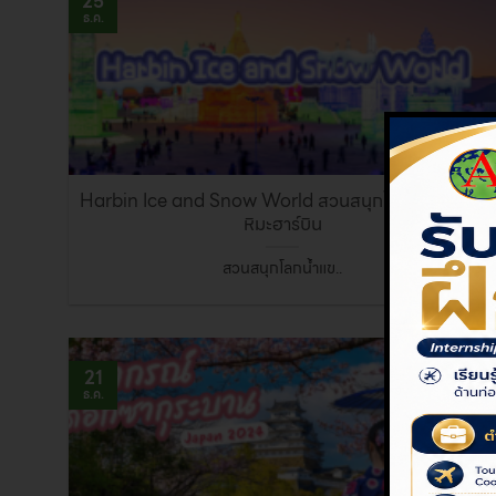
25
ธ.ค.
Harbin Ice and Snow World สวนสนุกโลกน้ำแข็งและ
หิมะฮาร์บิน
สวนสนุกโลกน้ำแข..
21
ธ.ค.