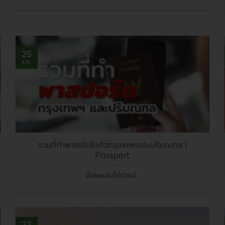
25
ธ.ค.
รวมที่ทำพาสปอร์ตทั่วกรุงเทพฯและปริมณฑล |
Passport
มีแพลนจะไปต่างป..
22