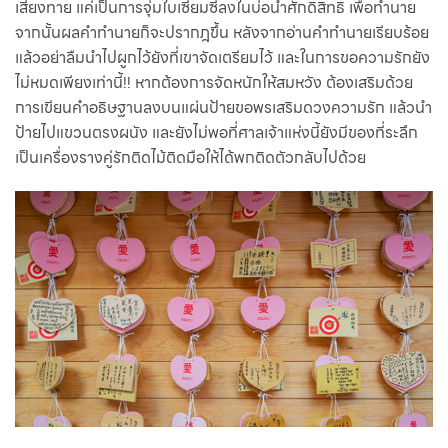
เสี่ยงทาย แค่เป็นการจุ่มใบเซียมซีลงในบ่อน้ำศักดิ์สิทธิ์ เพื่อทำนาย
จากนั้นผลคำทำนายก็จะปรากฎขึ้น หลังจากอ่านคำทำนายเรียบร้อย
แล้วอย่าลืมนำไปผูกไว้ยังที่เขาจัดเตรียมไว้ และในการขอความรักยัง
ไม่หมดเพียงเท่านี้!! หากต้องการจัดหนักให้สมหวัง ต้องเสริมด้วย
การเขียนคำอธิษฐานลงบนแผ่นป้ายขอพรเสริมดวงความรัก แล้วนำ
ป้ายไปแขวนตรงผนัง และยังไม่พอที่ศาลเจ้าแห่งนี้ยังมีของที่ระลึก
เป็นเครื่องรางคู่รักติดไม้ติดมือให้ได้พกติดตัวกลับไปด้วย