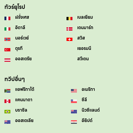
ทัวร์ยุโรป
ฝรั่งเศส
เบลเยียม
อิตาลี
เดนมาร์ก
นอร์เวย์
สวิส
ตุรกี
เยอรมนี
ออสเตรีย
สวีเดน
ทวีปอื่นๆ
แอฟริกาใต้
อเมริกา
แคนนาดา
ชีลี
บราซิล
นิวซีแลนด์
ออสเตเลีย
อียิปต์