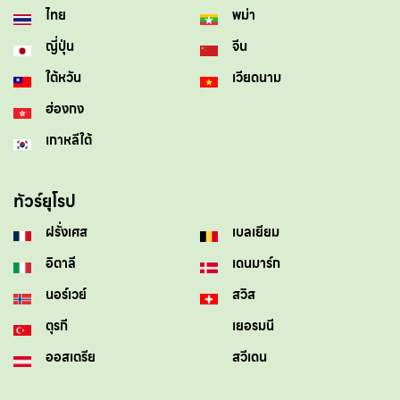
ไทย
พม่า
ญี่ปุ่น
จีน
ใต้หวัน
เวียดนาม
ฮ่องกง
เกาหลีใต้
ทัวร์ยุโรป
ฝรั่งเศส
เบลเยียม
อิตาลี
เดนมาร์ก
นอร์เวย์
สวิส
ตุรกี
เยอรมนี
ออสเตรีย
สวีเดน