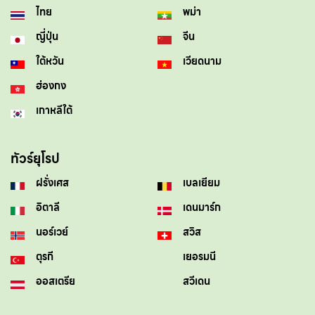
ไทย
พม่า
ญี่ปุ่น
จีน
ใต้หวัน
เวียดนาม
ฮ่องกง
เกาหลีใต้
ทัวร์ยุโรป
ฝรั่งเศส
เบลเยียม
อิตาลี
เดนมาร์ก
นอร์เวย์
สวิส
ตุรกี
เยอรมนี
ออสเตรีย
สวีเดน