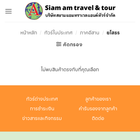
ข้าม
ไป
ยัง
เนื้อหา
หน้าหลัก
/
ทัวร์ในประเทศ
/
ภาคอีสาน
/
ยโสธร
คัดกรอง
ไม่พบสินค้าตรงกับที่คุณเลือก
ทัวร์ต่างประเทศ
ลูกค้าของเรา
การชำระเงิน
คำรับรองจากลูกค้า
ข่าวสารและกิจกรรม
ติดต่อ