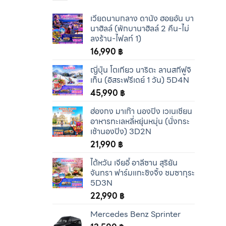
เวียดนามกลาง ดานัง ฮอยอัน บา
นาฮิลล์ (พักบานาฮิลล์ 2 คืน-ไม่
ลงร้าน-ไฟลท์ 1)
16,990
฿
ญี่ปุ่น โตเกียว นาริตะ ลานสกีฟูจิ
เท็น (อิสระฟรีเดย์ 1 วัน) 5D4N
45,990
฿
ฮ่องกง มาเก๊า นองปิง เวเนเชียน
อาหารทะเลหลี่หยุ่นหมุ่น (นั่งกระ
เช้านองปิง) 3D2N
21,990
฿
ไต้หวัน เจียอี้ อาลีซาน สุริยัน
จันทรา ฟาร์มแกะชิงจิ้ง ชมซากุระ
5D3N
22,990
฿
Mercedes Benz Sprinter