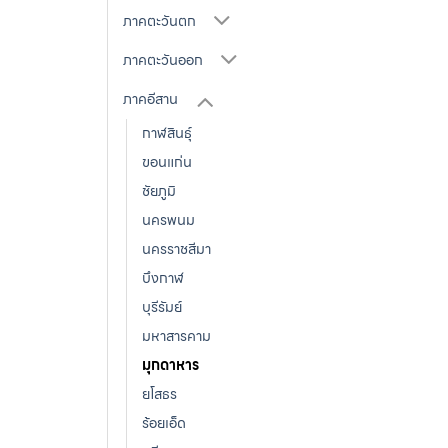
ภาคตะวันตก
ภาคตะวันออก
ภาคอีสาน
กาฬสินธุ์
ขอนแก่น
ชัยภูมิ
นครพนม
นครราชสีมา
บึงกาฬ
บุรีรัมย์
มหาสารคาม
มุกดาหาร
ยโสธร
ร้อยเอ็ด