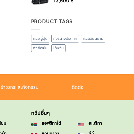
13,500
฿
PRODUCT TAGS
ทัวร์ญี่ปุ่น
ทัวร์ต่างประเทศ
ทัวร์เวียดนาม
ทัวร์เอเชีย
ไต้หวัน
ข่าวสารและกิจกรรม
ติดต่อ
ทวีปอื่นๆ
ยียม
แอฟริกาใต้
อเมริกา
าร์ก
แคนนาดา
ชีลี