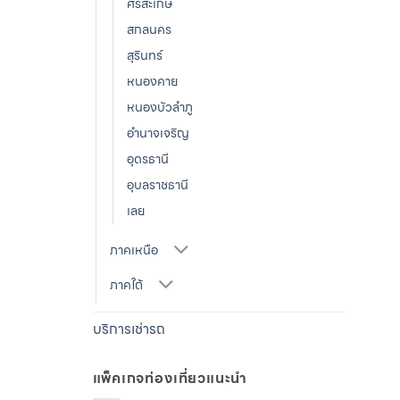
ศรีสะเกษ
สกลนคร
สุรินทร์
หนองคาย
หนองบัวลำภู
อำนาจเจริญ
อุดรธานี
อุบลราชธานี
เลย
ภาคเหนือ
ภาคใต้
บริการเช่ารถ
แพ็คเกจท่องเที่ยวแนะนำ