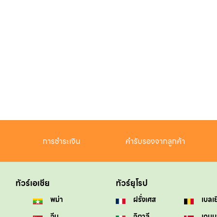
การชำระเงิน
คำรับรองจากลูกค้า
ทัวร์เอเชีย
ทัวร์ยุโรป
พม่า
ฝรั่งเศส
เบลเ
จีน
อิตาลี
เดนม