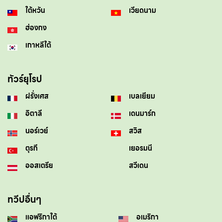
ใต้หวัน
เวียดนาม
ฮ่องกง
เกาหลีใต้
ทัวร์ยุโรป
ฝรั่งเศส
เบลเยียม
อิตาลี
เดนมาร์ก
นอร์เวย์
สวิส
ตุรกี
เยอรมนี
ออสเตรีย
สวีเดน
ทวีปอื่นๆ
แอฟริกาใต้
อเมริกา