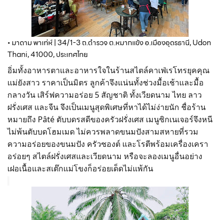
• มาดาม พาเท่ห์ | 34/1-3 ถ.ตำรวจ ต.หมากแข้ง อ.เมืองอุดรธานี, Udon 
Thani, 41000, ประเทศไทย
อิ่มทั้งอาหารตาและอาหารใจในร้านสไตล์คาเฟ่เรโทรยุคคุณ
แม่ยังสาว ราคาเป็นมิตร ลูกค้าจึงแน่นทั้งช่วงมื้อเช้าและมื้อ
กลางวัน เสิร์ฟความอร่อย 5 สัญชาติ ทั้งเวียดนาม ไทย ลาว
ฝรั่งเศส และจีน จึงเป็นเมนูสุดพิเศษที่หาได้ไม่ง่ายนัก ชื่อร้าน
หมายถึง Pâté ตับบดรสดีของครัวฝรั่งเศส เมนูซิกเนเจอร์จึงหนี
ไม่พ้นตับบดโฮมเมด ไม่ควรพลาดขนมปังสามสหายที่รวม
ความอร่อยของขนมปัง ครัวซองต์ และโรตีพร้อมเครื่องเครา
อร่อยๆ สไตล์ฝรั่งเศสและเวียดนาม หรือจะลองเมนูอื่นอย่าง
เฝอเนื้อและสเต๊กแม่โขงก็อร่อยเด็ดไม่แพ้กัน