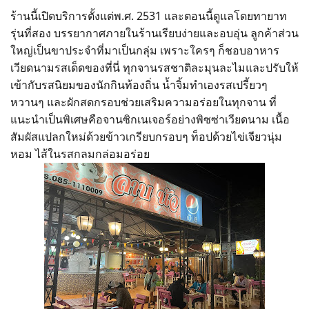
ร้านนี้เปิดบริการตั้งแต่พ.ศ. 2531 และตอนนี้ดูแลโดยทายาท
รุ่นที่สอง บรรยากาศภายในร้านเรียบง่ายและอบอุ่น ลูกค้าส่วน
ใหญ่เป็นขาประจำที่มาเป็นกลุ่ม เพราะใครๆ ก็ชอบอาหาร
เวียดนามรสเด็ดของที่นี่ ทุกจานรสชาติละมุนละไมและปรับให้
เข้ากับรสนิยมของนักกินท้องถิ่น น้ำจิ้มทำเองรสเปรี้ยวๆ
หวานๆ และผักสดกรอบช่วยเสริมความอร่อยในทุกจาน ที่
แนะนำเป็นพิเศษคือจานซิกเนเจอร์อย่างพิซซ่าเวียดนาม เนื้อ
สัมผัสแปลกใหม่ด้วยข้าวเกรียบกรอบๆ ท็อปด้วยไข่เจียวนุ่ม
หอม ไส้ในรสกลมกล่อมอร่อย