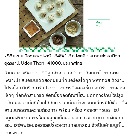
• วีที แหนมเนือง สาขาโพศรี | 345/1-3 ถ.โพศรี ต.หมากแข้ง อ.เมือง
อุดรธานี, Udon Thani, 41000, ประเทศไทย
ร้านอาหารเวียดนามที่มีลูกค้าครอบครัวแวะเวียนมาไม่ขาดสาย
เพราะนำเสนอเมนูเด็ดยอดนิยมที่กินอร่อยได้ทุกเพศทุกวัย ตัวร้าน
โปร่งโล่ง มีบริเวณรับประทานอาหารถึงสองชั้น และมีร้านขายของ
เล็กๆ ที่ลูกค้าสามารถเลือกซื้อผลิตภัณฑ์โฮมเมดที่ทางร้านใช้ปรุง
กลับไปอร่อยต่อที่บ้านได้ด้วย จานเด่นอย่างแหนมเนืองมีให้เลือกถึง
สามขนาดตามความต้องการ พร้อมเครื่องเคราหลากชนิด แร็ป
หมูยอพันหอมมาพร้อมหมูยอเนื้อนุ่มอร่อย ไข่รสละมุน และผักสดก
รอบ เสิร์ฟพร้อมซอสรสเปรี้ยวหวานกลมกล่อม จึงเป็นอีกเมนูที่ไม่
ควรพลาด