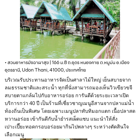
• สวนอาหารมัจฉาผาสุข | 166 ม.8 ถ.อุดร หนองคาย ต.หมูม่น อ.เมือง
อุดรธานี, Udon Thani, 41000, ประเทศไทย
บริเวณรับประทานอาหารจัดเป็นศาลาไม้ใหญ่ เย็นสบายจาก
ลมธรรมชาติและสระน้ำ ทุกที่นั่งสามารถมองเห็นวิวเขียวขจี
สบายตาแกล้มไปกับอาหารอร่อย การันตีด้วยระยะเวลาเปิด
บริการกว่า 40 ปี เป็นร้านที่เชี่ยวชาญเมนูอีสานจากปลาแม่น้ำ
ท้องถิ่นเป็นพิเศษ โดยเฉพาะเมนูปลาทับทิมอกแตก เนื้อปลาสด
หวานอร่อย เข้ากันดีกับน้ำยำรสเผ็ดแซบ แนะนำให้สั่ง
เปาะเปี๊ยะทอดกรอบอร่อยมากินไปพลางๆ ระหว่างตัดสินใจ
เลือกเมนู