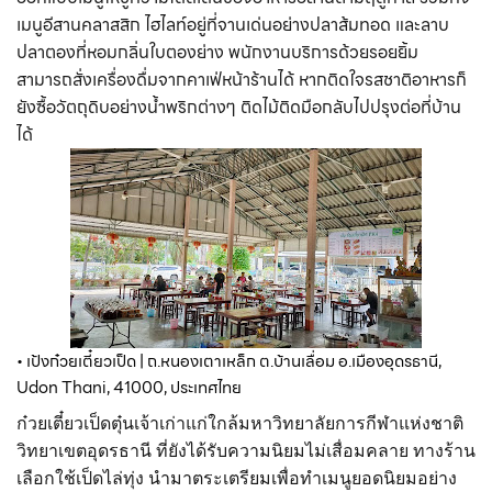
เมนูอีสานคลาสสิก ไฮไลท์อยู่ที่จานเด่นอย่างปลาส้มทอด และลาบ
ปลาตองที่หอมกลิ่นใบตองย่าง พนักงานบริการด้วยรอยยิ้ม
สามารถสั่งเครื่องดื่มจากคาเฟ่หน้าร้านได้ หากติดใจรสชาติอาหารก็
ยังซื้อวัตถุดิบอย่างน้ำพริกต่างๆ ติดไม้ติดมือกลับไปปรุงต่อที่บ้าน
ได้
• เป้งก๋วยเตี๋ยวเป็ด | ถ.หนองเตาเหล็ก ต.บ้านเลื่อม อ.เมืองอุดรธานี, 
Udon Thani, 41000, ประเทศไทย
ก๋วยเตี๋ยวเป็ดตุ๋นเจ้าเก่าแก่ใกล้มหาวิทยาลัยการกีฬาแห่งชาติ
วิทยาเขตอุดรธานี ที่ยังได้รับความนิยมไม่เสื่อมคลาย ทางร้าน
เลือกใช้เป็ดไล่ทุ่ง นำมาตระเตรียมเพื่อทำเมนูยอดนิยมอย่าง