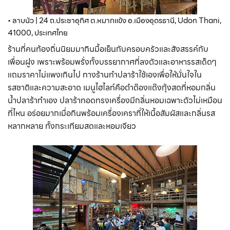
• ลาบนัว | 24 ถ.ประชาอุทิศ ต.หมากแข้ง อ.เมืองอุดรธานี, Udon Thani, 
41000, ประเทศไทย
ร้านที่คนท้องถิ่นนิยมมากินมื้อเย็นกับครอบครัวและสังสรรค์กับ
เพื่อนฝูง เพราะพร้อมพรั่งทั้งบรรยากาศที่ลงตัวและอาหารรสเด็ดๆ
แถมราคาไม่แพงเกินไป ทางร้านทำปลาร้าใช้เองเพื่อให้มั่นใจใน
รสชาติและความสะอาด เมนูไฮไลท์คือตำด๊องแด๊งกุ้งสดที่หอมกลิ่น
น้ำปลาร้าทำเอง ปลาร้าทอดทรงเครื่องมีกลิ่นหอมเฉพาะตัวไม่เหมือน
ที่ไหน อร่อยมากเมื่อกินพร้อมเครื่องเคราที่ให้เนื้อสัมผัสและกลิ่นรส
หลากหลาย ทั้งกระเทียมสดและหอมเจียว