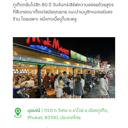
ภูเก็ตกลับไปสัก 80 ปี วันจันทร์เสิร์ฟความอร่อยด้วยสูตร
ที่สืบทอดมาตั้งแต่สมัยคุณยาย แนะนำเมนูซิกเนเจอร์ของ
ร้าน โดยเฉพาะ หมี่แกงเนื้อปูใบชะพลู
มุขมณี
| 1120 ถ.วิเศษ ต.ราไวย์ อ.เมืองภูเก็ต,
Phuket, 83100, ประเทศไทย