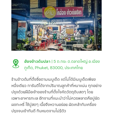
ฮ้องข้าวต้มปลา
| 5 ถ.กระ ต.ตลาดใหญ่ อ.เมือง
ภูเก็ต, Phuket, 83000, ประเทศไทย
ร้านข้าวต้มที่ตั้งชื่อตามเมนูเด็ด แต่ไม่ได้มีเมนูเด็ดเพียง
หนึ่งเดียว การันตีได้จากปริมาณลูกค้าที่หนาแน่น ทุกอย่าง
ปรุงด้วยฝีมือเจ้าของร้านที่ตั้งใจคัดวัตถุดิบสดๆ โดย
เฉพาะอาหารทะเล อีกจานที่แนะนำว่าไม่ควรพลาดคือปูผัด
ผงกะหรี่ ใช้ปูสดๆ เนื้อจึงหวานอร่อย ผัดเคล้ากับเครื่อง
ปรุงจนเข้ากันดี กินหมดจานไม่รู้ตัว