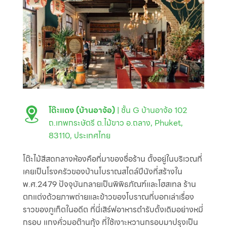
โต๊ะแดง (บ้านอาจ้อ)
| ชั้น G บ้านอาจ้อ 102
ถ.เทพกระษัตรี ต.ไม้ขาว อ.ถลาง, Phuket,
83110, ประเทศไทย
โต๊ะไม้สีสดกลางห้องคือที่มาของชื่อร้าน ตั้งอยู่ในบริเวณที่
เคยเป็นโรงครัวของบ้านโบราณสไตล์ปีนังที่สร้างใน
พ.ศ.2479 ปัจจุบันกลายเป็นพิพิธภัณฑ์และโฮสเทล ร้าน
ตกแต่งด้วยภาพถ่ายและข้าวของโบราณที่บอกเล่าเรื่อง
ราวของภูเก็ตในอดีต ที่นี่เสิร์ฟอาหารตำรับดั้งเดิมอย่างหมี่
กรอบ แกงคั่วมอต๊านกุ้ง ที่ใช้เงาะหวานกรอบมาปรุงเป็น