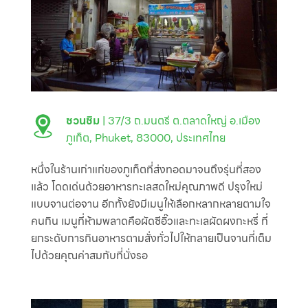
ชวนชิม
| 37/3 ถ.มนตรี ต.ตลาดใหญ่ อ.เมือง
ภูเก็ต, Phuket, 83000, ประเทศไทย
หนึ่งในร้านเก่าแก่ของภูเก็ตที่ส่งทอดมาจนถึงรุ่นที่สอง
แล้ว โดดเด่นด้วยอาหารทะเลสดใหม่คุณภาพดี ปรุงใหม่
แบบจานต่อจาน อีกทั้งยังมีเมนูให้เลือกหลากหลายตามใจ
คนกิน เมนูที่ห้ามพลาดคือผัดซีอิ๊วและทะเลผัดผงกะหรี่ ที่
ยกระดับการกินอาหารตามสั่งทั่วไปให้กลายเป็นจานที่เต็ม
ไปด้วยคุณค่าสมกับที่นั่งรอ