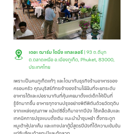
เดอะ ฌาร์ม ไดนิ่ง แกลเลอรี
| 93 ถ.ดีบุก
ต.ตลาดเหนือ อ.เมืองภูเก็ต, Phuket, 83000,
ประเทศไทย
เพราะเป็นคนภูเก็ตแท้ๆ และโตมากับธุรกิจร้านอาหารของ
ครอบครัว คุณบุริสร์ภัทรเจ้าของร้านใฝ่ฝันที่จะยกระดับ
อาหารใต้และเปอรานากันที่คุ้นเคยมาตั้งแต่เด็กให้เป็นที่
รู้จักมากขึ้น อาหารทุกจานปรุงอย่างพิถีพิถันด้วยวัตถุดิบ
จากแหล่งคุณภาพ แม้แต่ซีอิ๊วก็มาจากปีนัง ใช้เคล็ดลับและ
เทคนิคการปรุงแบบดั้งเดิม แนะนำน้ำชุบหยำ ถึ้งกระดูก
หมูเต้าหู้ปลาเค็ม และแกงปลาตู้มี้สูตรปีนังที่ได้ความเข้มข้น
แต่ซับซ้อนด้วยกะปิและกุ้งลวก