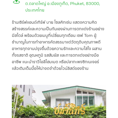
ต.ตลาดใหญ่ อ.เมืองภูเก็ต, Phuket, 83000,
ประเทศไทย
ร้านเซิร์ฟแอนด์เทิร์ฟ บาย โซลคิทเช่น แสดงความคิด
สร้างสรรค์และความเป็นกันเองผ่านการตกแต่งร้านอย่าง
มีสไตล์ พร้อมด้วยเมนูที่เปลี่ยนทุกเดือน เชฟ Tom ผู้
ชำนาญในการทำอาหารคัดสรรมาแต่วัตถุดิบคุณภาพดี
อาหารทุกจานปรุงขึ้นด้วยความรักและความใส่ใจ ผสาน
ทั้งรสชาติ อุณหภูมิ รสสัมผัส และการตกแต่งอย่างมือ
อาชีพ แนะนำราวิโอลีโฮมเมด หรือปลากะพงซิกเนเจอร์
แล้วเติมเต็มมื้อให้น่าจดจำด้วยไวน์ลิสต์ของร้าน