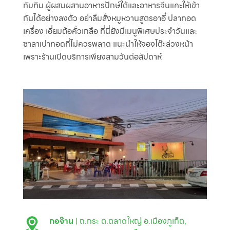
ทับทิม ผู้ผสมผสานอาหารปักษ์ใต้และอาหารจีนแคะให้เข้า
กันได้อย่างลงตัว อย่าลืมสั่งหมูหวานสูตรอาอี๋ ปลาทอด
เครื่อง เอี่ยมต้อคั่วเกลือ ที่นี่ยังมีเมนูพิเศษประจำวันและ
ซาลาเปาทอดที่ไม่ควรพลาด แนะนำให้จองโต๊ะล่วงหน้า
เพราะร้านเปิดบริการเพียงสามวันต่อสัปดาห์
กอจ๊าน
| ถ.กระ ต.ตลาดใหญ่ อ.เมืองภูเก็ต,