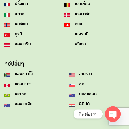
ฝรั่งเศส
เบลเยียม
อิตาลี
เดนมาร์ก
นอร์เวย์
สวิส
ตุรกี
เยอรมนี
ออสเตรีย
สวีเดน
ทวีปอื่นๆ
แอฟริกาใต้
อเมริกา
แคนนาดา
ชีลี
บราซิล
นิวซีแลนด์
ออสเตเลีย
อียิปต์
ติดต่อเรา
OPEN