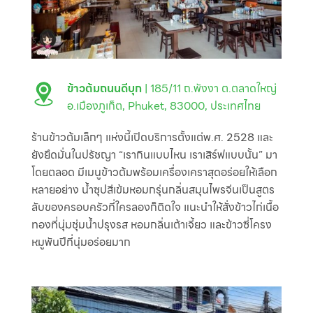
ข้าวต้มถนนดีบุก
| 185/11 ถ.พังงา ต.ตลาดใหญ่
อ.เมืองภูเก็ต, Phuket, 83000, ประเทศไทย
ร้านข้าวต้มเล็กๆ แห่งนี้เปิดบริการตั้งแต่พ.ศ. 2528 และ
ยังยึดมั่นในปรัชญา “เรากินแบบไหน เราเสิร์ฟแบบนั้น” มา
โดยตลอด มีเมนูข้าวต้มพร้อมเครื่องเคราสุดอร่อยให้เลือก
หลายอย่าง น้ำซุปสีเข้มหอมกรุ่นกลิ่นสมุนไพรจีนเป็นสูตร
ลับของครอบครัวที่ใครลองก็ติดใจ แนะนำให้สั่งข้าวไก่เนื้อ
ทองที่นุ่มชุ่มน้ำปรุงรส หอมกลิ่นเต้าเจี้ยว และข้าวซี่โครง
หมูพันปีที่นุ่มอร่อยมาก