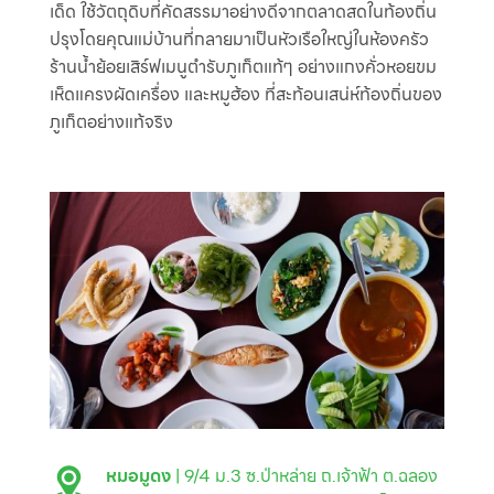
เด็ด ใช้วัตถุดิบที่คัดสรรมาอย่างดีจากตลาดสดในท้องถิ่น
ปรุงโดยคุณแม่บ้านที่กลายมาเป็นหัวเรือใหญ่ในห้องครัว
ร้านน้ำย้อยเสิร์ฟเมนูตำรับภูเก็ตแท้ๆ อย่างแกงคั่วหอยขม
เห็ดแครงผัดเครื่อง และหมูฮ้อง ที่สะท้อนเสน่ห์ท้องถิ่นของ
ภูเก็ตอย่างแท้จริง
หมอมูดง
| 9/4 ม.3 ซ.ป่าหล่าย ถ.เจ้าฟ้า ต.ฉลอง