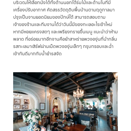
บริเวณให้เลือกนั่งได้ทั้งด้านนอกใต้ร่มไม้และด้านในที่มี
เครื่องปรับอากาศ คัดสรรวัตถุดิบพื้นบ้านตามฤดูกาลมา
ปรุงเป็นจานยอดนิยมของปักษ์ใต้ สามารถสอบถาม
เจ้าของร้านและทีมงานได้ว่าวันนี้มีของทะเลอะไรเข้าใหม่
หากมีหอยแครงสดๆ และเพรียงทรายขึ้นเมนู แนะนำว่าห้าม
พลาด ที่อร่อยมากอีกจานคือยำสาหร่ายพวงองุ่นที่นำกลิ่น
รสทะเลมาเสิร์ฟผ่านเม็ดพวงองุ่นเล็กๆ กรุบกรอบและฉ่ำ
เข้ากันดีมากกับน้ำยำรสจัด