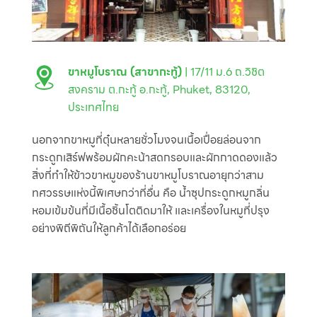
ขาหมูโบราณ (สาขากะทู้)
| 17/11 ม.6 ถ.วิชิต
สงคราม ต.กะทู้ อ.กะทู้, Phuket, 83120,
ประเทศไทย
นอกจากขาหมูที่ตุ๋นหลายชั่วโมงจนเนื้อเปื่อยล่อนจาก
กระดูกเสิร์ฟพร้อมผักคะน้าสดกรอบและผักกาดดองแล้ว
สิ่งที่ทำให้ข้าวขาหมูของร้านขาหมูโบราณอายุกว่าสาม
ทศวรรษแห่งนี้พิเศษกว่าที่อื่น คือ น้ำซุปกระดูกหมูกลิ่น
หอมเข้มข้นที่มีเนื้อชิ้นโตติดมาให้ และเครื่องในหมูที่ปรุง
อย่างพิถีพิถันให้ลูกค้าได้เลือกอร่อย