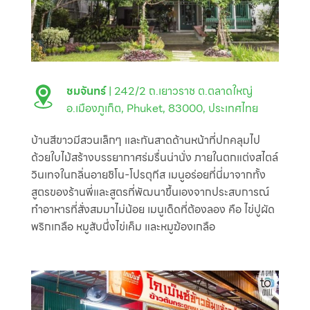
ชมจันทร์
| 242/2 ถ.เยาวราช ต.ตลาดใหญ่
อ.เมืองภูเก็ต, Phuket, 83000, ประเทศไทย
บ้านสีขาวมีสวนเล็กๆ และกันสาดด้านหน้าที่ปกคลุมไป
ด้วยใบไม้สร้างบรรยากาศร่มรื่นน่านั่ง ภายในตกแต่งสไตล์
วินเทจในกลิ่นอายชิโน-โปรตุกีส เมนูอร่อยที่นี่มาจากทั้ง
สูตรของร้านพี่และสูตรที่พัฒนาขึ้นเองจากประสบการณ์
ทำอาหารที่สั่งสมมาไม่น้อย เมนูเด็ดที่ต้องลอง คือ ไข่ปูผัด
พริกเกลือ หมูสับนึ่งไข่เค็ม และหมูฆ้องเกลือ