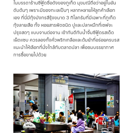
ในบรรดาร้านซีฟู้ดชื่อดังของภูเก็ต มุขมณีถือว่าอยู่ในอัน
ดับต้นๆ เพราะมีของทะเลเป็นๆ หลากหลายให้ลูกค้าเลือก
เอง ที่นี่มีกุ้งมังกรสีรุ้งขนาด 3 กิโลกรัมที่มีเฉพาะที่ภูเก็ต
กุ้งลายเสือ กั้ง หอยสารพัดชนิด ปูและปลาหมึกที่เชฟจะ
ปรุงสดๆ แบบจานต่อจาน เข้ากันดีกับน้ำจิ้มซีฟู้ดรสเด็ด
เผ็ดแซบ ควรลองกั้งคั่วพริกเกลือและต้มยำที่อร่อยครบรส
แนะนำให้เลือกที่นั่งใกล้กับตลาดปลา เพื่อชมบรรยากาศ
การซื้อขายไปด้วย