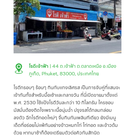
โรตีเจ้าฟ้า
| 44 ถ.เจ้าฟ้า ต.ตลาดเหนือ อ.เมือง
ภูเก็ต, Phuket, 83000, ประเทศไทย
โรตีกรอบๆ ร้อนๆ กินกับแกงเลิศรส เป็นการจับคู่ที่แสนจะ
เข้ากันทั้งสำหรับมื้อเช้าและกลางวัน ที่นี่เปิดขายมาตั้งแต่
พ.ศ. 2530 ใช้แป้งโรตีวันละกว่า 10 กิโลกรัม ใครชอบ
มัสมั่นต้องติดใจเพราะเนื้อนุ่มฉ่ำ ปรุงรสได้กลมกล่อม
ลงตัว ฉีกโรตีทอดใหม่ๆ จิ้มกินกันเพลินทีเดียว ยังมีเมนู
เด็ดที่อร่อยไม่แพ้กันอย่างข้าวหมกไก่ ไก่ทอด และข้าวต้ม
ด้วย หากมาช้าก็ต้องเตรียมตัวต่อคิวกันสักนิด