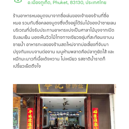
อ.เมืองภูเก็ต, Phuket, 83130, ประเทศไทย
ร้านอาหารหมอมูดงมาจากชื่อเล่นของเจ้าของร้านที่ชื่อ
หมอ รวมกับชื่อคลองมูดงซึ่งตั้งอยู่ใต้ร่มไม้ของป่าชายเลน
บริเวณที่นั่งรับประทานอาหารแบ่งเป็นศาลาไม้มุงจากเปิด
รับลมเย็น มองเห็นวิวไม้โกงกางเขียวชอุ่มที่สะท้อนเงาบน
ชายน้ำ อาหารทะเลของร้านสดใหม่จากบ่อเลี้ยงที่จับมา
ปรุงกันแบบจานต่อจาน เมนูห้ามพลาดคือปลาทูยัดไส้ และ
หมึกมะนาวที่เนื้อเด้งหวาน ไม่เหนียว รสชาติน้ำราดก็
เปรี้ยวเผ็ดถึงใจ