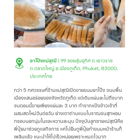
อาโป้งแม่สุณี
| 99 ซอยสุ่นอุทิศ ถ.เยาวราช
ต.ตลาดใหญ่ อ.เมืองภูเก็ต, Phuket, 83000,
ประเทศไทย
กว่า 5 ทศวรรษที่ร้านแม่สุณีเปิดขายขนมอาโป๊ง ขนมพื้น
เมืองแสนอร่อยของจังหวัดภูเก็ต แต่เดิมแผ่นละไม่ถึงบาท
จนตอนนี้ขายเพียงแผ่นละ 3 บาท ทำจากแป้งข้าวเจ้าที่
ผสมสดใหม่วันต่อวัน ย่างเตาถ่านแบบโบราณจนสุกหอม
กรอบนอกนุ่มในและหวานละมุน ปัจจุบันลูกชายแม่สุณีคือ
พี่ปุ๋ยมาช่วยดูแลกิจการ แค่ไปยืนดูพี่ปุ๋ยทำขนมหน้าร้านก็
เพลินแล้ว แนะนำให้ไปเร็วหน่อยเพราะหมดไวมาก