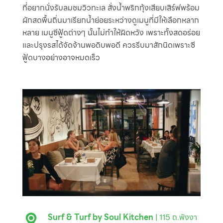
ที่อยากนั่งรับลมชมวิวทะเล สั่งน้ำพริกกุ้งเสียบเสิร์ฟพร้อม
ผักสดพื้นถิ่นมาเรียกน้ำย่อยระหว่างดูเมนูที่มีให้เลือกหลาก
หลาย เมนูซีฟู้ดต่างๆ นั้นไม่ทำให้ผิดหวัง เพราะทั้งสดอร่อย
และปรุงรสได้จัดจ้านพอดิบพอดี ควรรีบมาสักนิดเพราะซี
ฟู้ดบางอย่างอาจหมดเร็ว
Surf & Turf by Soul Kitchen
| 115 ถ.พังงา