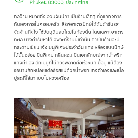
Phuket, 83000, ประเทศไทย
กอจ๊าน หมายถึง อวนจับปลา เป็นร้านเล็กๆ ที่ดูแลกิจการ
กันเองภายในครอบครัว เสิร์ฟอาหารปักษ์ใต้ต้นตำรับรส
จัดจ้านถึงใจ ใช้วัตถุดิบสดใหม่ในท้องถิ่น โดยเฉพาะอาหาร
ทะเล บางตำรับหาได้เฉพาะที่ร้านนี้เท่านั้น ภายในร้านจะมี
กระดานเขียนแจ้งเมนูพิเศษประจำวัน แกงเหลืองแบบปักษ์
ใต้นั้นอร่อยเป็นพิเศษ กลิ่นหอมเป็นเอกลักษณ์จากน้ำพริก
แกงทำเอง อีกเมนูที่ไม่ควรพลาดคือห่อหมกเนื้อปู แม้ต้อง
รอนานสักหน่อยแต่อร่อยแน่ด้วยน้ำพริกแกงตำเองและเนื้อ
ปูสดที่ใส่มาแบบไม่หวงเครื่อง