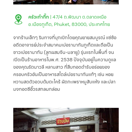
ครัวเก๋ากึ๊ก
| 47/4 ถ.พัฒนา ต.ตลาดเหนือ
อ.เมืองภูเก็ต, Phuket, 83000, ประเทศไทย
จากร้านเล็กๆ ริมทางที่บุกเบิกโดยคุณยายสมบูรณ์ แซ่ซ้อ
อดีตอาจารย์ประจำสมาคมเปอรานากันภูเก็ตและถือเป็น
ชาวเปอรานากัน (ลูกผสมจีน-มลายู) รุ่นแรกในพื้นที่ จน
เปิดเป็นร้านอาหารในพ.ศ. 2538 ปัจจุบันอยู่ในความดูแล
ของคุณรัตนาวลี หลานสาว ที่สืบทอดตำรับอร่อยของ
ครอบครัวอันเป็นอาหารสไตล์เปอรานากันแท้ๆ เช่น หอย
หวานสดตัวอวบต้มตะไคร้ ผัดกะเพราหมูสับแห้ง และปลา
มงทอดซีอิ๊วรสกลมกล่อม