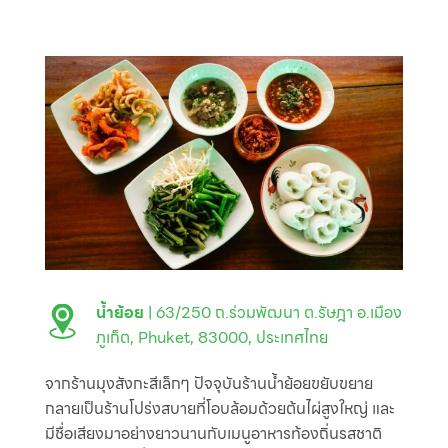
น้ำย้อย
| 63/250 ถ.ร่วมพัฒนา ต.รัษฎา อ.เมือง
ภูเก็ต, Phuket, 83000, ประเทศไทย
จากร้านมุงสังกะสีเล็กๆ ปัจจุบันร้านน้ำย้อยขยับขยาย
กลายเป็นร้านโปร่งสบายที่โอบล้อมด้วยต้นไผ่สูงใหญ่ และ
มีชื่อเสียงมาอย่างยาวนานกับเมนูอาหารท้องถิ่นรสชาติ