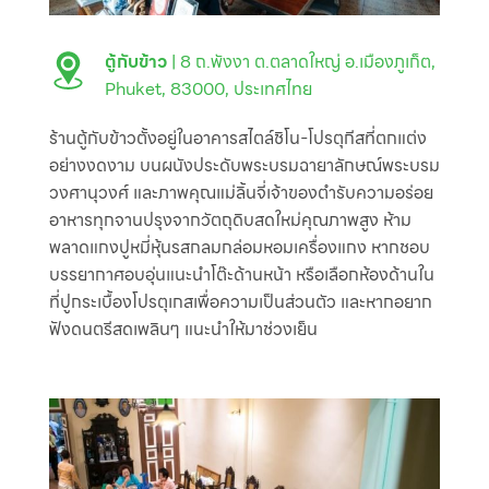
ตู้กับข้าว
| 8 ถ.พังงา ต.ตลาดใหญ่ อ.เมืองภูเก็ต,
Phuket, 83000, ประเทศไทย
ร้านตู้กับข้าวตั้งอยู่ในอาคารสไตล์ชิโน-โปรตุกีสที่ตกแต่ง
อย่างงดงาม บนผนังประดับพระบรมฉายาลักษณ์พระบรม
วงศานุวงศ์ และภาพคุณแม่ลิ้นจี่เจ้าของตำรับความอร่อย
อาหารทุกจานปรุงจากวัตถุดิบสดใหม่คุณภาพสูง ห้าม
พลาดแกงปูหมี่หุ้นรสกลมกล่อมหอมเครื่องแกง หากชอบ
บรรยากาศอบอุ่นแนะนำโต๊ะด้านหน้า หรือเลือกห้องด้านใน
ที่ปูกระเบื้องโปรตุเกสเพื่อความเป็นส่วนตัว และหากอยาก
ฟังดนตรีสดเพลินๆ แนะนำให้มาช่วงเย็น