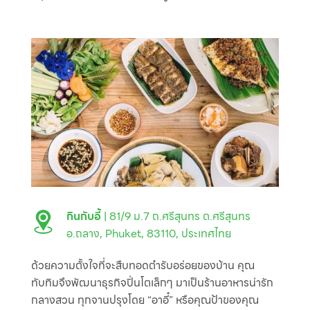
กินกับอี้
| 81/9 ม.7 ถ.ศรีสุนทร ต.ศรีสุนทร
อ.ถลาง, Phuket, 83110, ประเทศไทย
ด้วยความตั้งใจที่จะสืบทอดตำรับอร่อยของบ้าน คุณ
ทับทิมจึงพัฒนาธุรกิจปิ่นโตเล็กๆ มาเป็นร้านอาหารน่ารัก
กลางสวน ทุกจานปรุงโดย “อาอี๋” หรือคุณป้าของคุณ