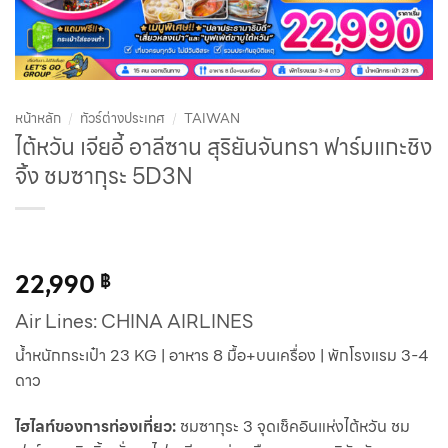
หน้าหลัก
/
ทัวร์ต่างประเทศ
/
TAIWAN
ไต้หวัน เจียอี้ อาลีซาน สุริยันจันทรา ฟาร์มแกะชิง
จิ้ง ชมซากุระ 5D3N
22,990
฿
Air Lines: CHINA AIRLINES
น้ำหนักกระเป๋า 23 KG | อาหาร 8 มื้อ+บนเครื่อง | พักโรงแรม 3-4
ดาว
ไฮไลท์ของการท่องเที่ยว:
ชมซากุระ 3 จุดเช็คอินแห่งไต้หวัน ชม