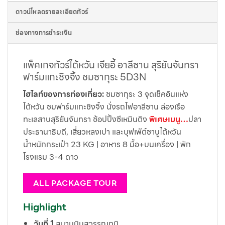
ดาวน์โหลดรายละเอียดทัวร์
ช่องทางการชำระเงิน
แพ็คเกจทัวร์ไต้หวัน เจียอี้ อาลีซาน สุริยันจันทรา
ฟาร์มแกะชิงจิ้ง ชมซากุระ 5D3N
ไฮไลท์ของการท่องเที่ยว:
ชมซากุระ 3 จุดเช็คอินแห่ง
ไต้หวัน ชมฟาร์มแกะชิงจิ้ง นั่งรถไฟอาลีซาน ล่องเรือ
ทะเลสาบสุริยันจันทรา ช้อปปิ้งซีเหมินติง
พิเศษเมนู…
ปลา
ประธานาธิบดี, เสี่ยวหลงเปา และบุฟเฟ่ต์ชาบูไต้หวัน
น้ำหนักกระเป๋า 23 KG | อาหาร 8 มื้อ+บนเครื่อง | พัก
โรงแรม 3-4 ดาว
ALL PACKAGE TOUR
Highlight
วันที่ 1
สนามบินสุวรรณภูมิ