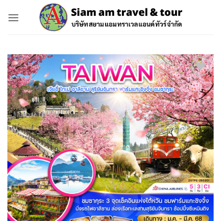
ข้าม
ไป
ยัง
เนื้อหา
Add to
wishlist