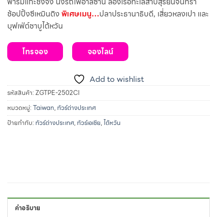
ฟาร์มแกะชิงจิ้ง นั่งรถไฟอาลีซาน ล่องเรือทะเลสาบสุริยันจันทรา
ช้อปปิ้งซีเหมินติง
พิเศษเมนู…
ปลาประธานาธิบดี, เสี่ยวหลงเปา และ
บุฟเฟ่ต์ชาบูไต้หวัน
โทรจอง
จองไลน์
Add to wishlist
รหัสสินค้า:
ZGTPE-2502CI
หมวดหมู่:
Taiwan
,
ทัวร์ต่างประเทศ
ป้ายกำกับ:
ทัวร์ต่างประเทศ
,
ทัวร์เอเชีย
,
ไต้หวัน
คำอธิบาย