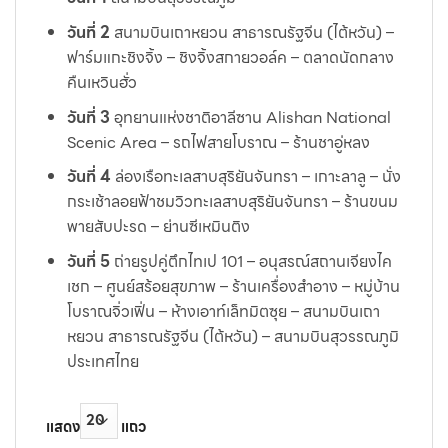
วันที่ 2
สนามบินเถาหยวน สาธารณรัฐจีน (ไต้หวัน) –
ฟาร์มแกะชิงจิ้ง – ชิงจิ้งสกายวอล์ค – ตลาดนัดกลาง
คืนเหวินฮั่ว
วันที่ 3
อุทยานแห่งชาติอาลีซาน Alishan National
Scenic Area – รถไฟสายโบราณ – ร้านชาอู่หลง
วันที่ 4
ล่องเรือทะเลสาบสุริยันจันทรา – เกาะลาลู – นั่ง
กระเช้าลอยฟ้าชมวิวทะเลสาบสุริยันจันทรา – ร้านขนม
พายสับปะรด – ย่านซีเหมินติง
วันที่ 5
ถ่ายรูปคู่ตึกไทเป 101 – อนุสรณ์สถานเจียงไค
เชก – ศูนย์สร้อยสุขภาพ – ร้านเครื่องสำอาง – หมู่บ้าน
โบราณจิ่วเฟิ่น – ห้างเอาท์เล็ทมิตซุย – สนามบินเถา
หยวน สาธารณรัฐจีน (ไต้หวัน) – สนามบินสุวรรณภูมิ
ประเทศไทย
แสดง
แถว