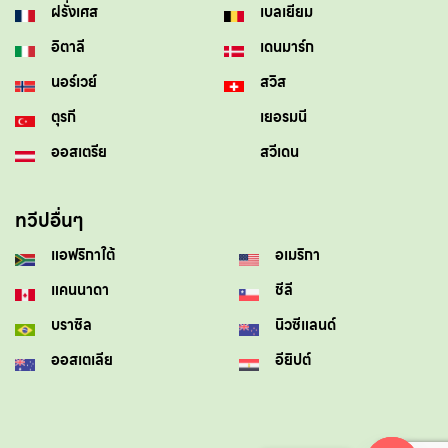
ฝรั่งเศส
เบลเยียม
อิตาลี
เดนมาร์ก
นอร์เวย์
สวิส
ตุรกี
เยอรมนี
ออสเตรีย
สวีเดน
ทวีปอื่นๆ
แอฟริกาใต้
อเมริกา
แคนนาดา
ชีลี
บราซิล
นิวซีแลนด์
ออสเตเลีย
อียิปต์